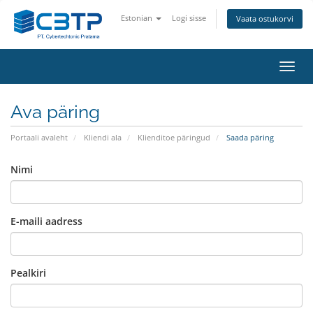
Estonian
Logi sisse
Vaata ostukorvi
Lülit
navig
Ava päring
Portaali avaleht
Kliendi ala
Klienditoe päringud
Saada päring
Nimi
E-maili aadress
Pealkiri