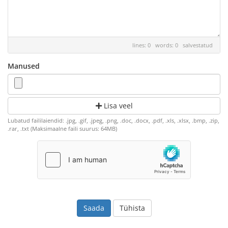
lines: 0 words: 0
salvestatud
Manused
Lisa veel
Lubatud faililaiendid: .jpg, .gif, .jpeg, .png, .doc, .docx, .pdf, .xls, .xlsx, .bmp, .zip,
.rar, .txt (Maksimaalne faili suurus: 64MB)
Tühista