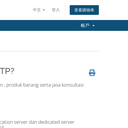
中文
登入
查看購物車
帳戶
BTP?
, produk barang serta jasa konsultasi
ocation server dan dedicated server
65