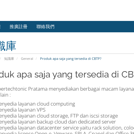
態
推廣註冊
聯絡我們
識庫
知識庫
General
Produk apa saja yang tersedia di CBTP?
duk apa saja yang tersedia di C
bertechtonic Pratama menyediakan berbagai macam layanan 
lain :
enyedia layanan cloud computing
enyedia layanan VPS
enyedia layanan cloud storage, FTP dan iscsi storage
enyedia layanan backup cloud dan dedicated server
enyedia layanan datacenter service yaitu rack solution, col
enyedia license Open-e, Vmware, SPLA, Cpanel dan Office 3