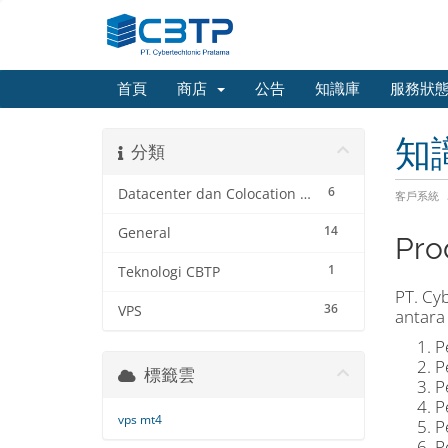
首頁
商店
公告
知識庫
服務狀
知
分類
6
Datacenter dan Colocation Service
客戶系統
14
General
Pro
1
Teknologi CBTP
PT. Cy
36
VPS
antara 
P
P
標籤雲
P
P
vps mt4
P
P