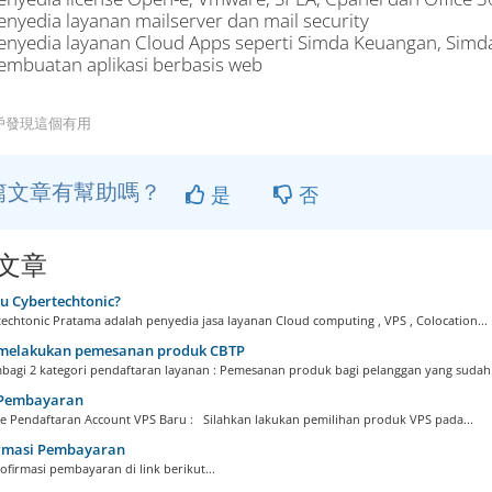
enyedia layanan mailserver dan mail security
enyedia layanan Cloud Apps seperti Simda Keuangan, Simda
embuatan aplikasi berbasis web
用戶發現這個有用
篇文章有幫助嗎？
是
否
文章
u Cybertechtonic?
echtonic Pratama adalah penyedia jasa layanan Cloud computing , VPS , Colocation...
melakukan pemesanan produk CBTP
agi 2 kategori pendaftaran layanan : Pemesanan produk bagi pelanggan yang sudah.
Pembayaran
 Pendaftaran Account VPS Baru : Silahkan lakukan pemilihan produk VPS pada...
rmasi Pembayaran
firmasi pembayaran di link berikut...