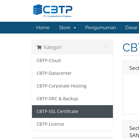
Home
Store
Pengumuman
Dasar
CBT
Kategori
CBTP-Cloud
Sec
CBTP-Datacenter
CBTP-Corporate Hosting
CBTP-DRC & Backup
CBTP-SSL Certificate
CBTP-License
Sect
SAN