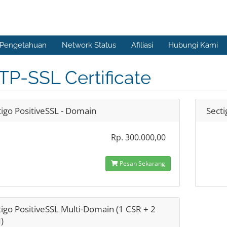
 Pengetahuan
Network Status
Afiliasi
Hubungi Kami
P-SSL Certificate
tigo PositiveSSL - Domain
Secti
Rp. 300.000,00
Pesan Sekarang
igo PositiveSSL Multi-Domain (1 CSR + 2
)