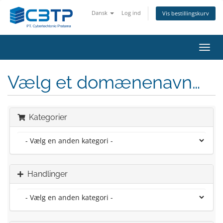
Dansk
Log ind
Vis bestillingskurv
Skift
navig
Vælg et domænenavn…
Kategorier
Handlinger