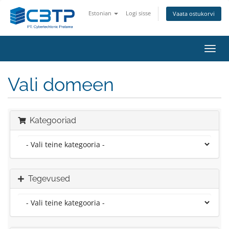
Estonian
Logi sisse
Vaata ostukorvi
Lülit
navig
Vali domeen
Kategooriad
Tegevused