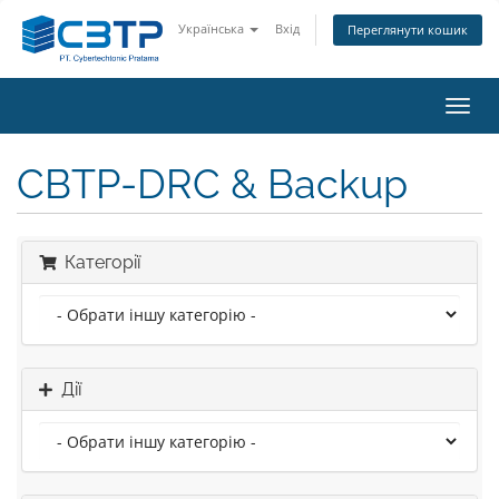
Українська
Вхід
Переглянути кошик
Пере
наві
CBTP-DRC & Backup
Категорії
Дії