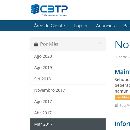
Área do Cliente
Loja
Anúncios
Ba
No
Por Mês
Ago 2023
Suporte
Ago 2019
Main
Set 2018
Sehubun
beberap
Novembro 2017
namun u
Ler Mais
Ago 2017
10q M
Abr 2017
Infor
Mar 2017