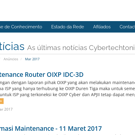
se de Conhecimento
Estado da Rede
Afiliados
Contac
tícias
As últimas notícias Cybertechton
Anúncios
Mar 2017
tenance Router OIXP IDC-3D
gan dengan laporan pihak OIXP yang akan melakukan maintenance 
a ISP yang hanya terhubung ke OIXP Duren Tiga maka untuk seme
ntuk ISP yang terkoneksi ke OIXP Cyber dan APJII tetap dapat meng
 »
ar 2017
masi Maintenance - 11 Maret 2017