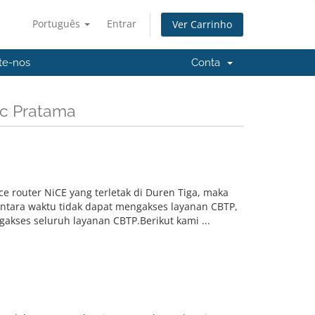
Português
Entrar
Ver Carrinho
te-nos
Conta
ic Pratama
router NiCE yang terletak di Duren Tiga, maka
ntara waktu tidak dapat mengakses layanan CBTP,
akses seluruh layanan CBTP.Berikut kami ...