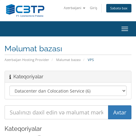
Azerbaijani
Giriş
Səbətə bax
Naviq
keçid
Məlumat bazası
Azerbaijan Hosting Provider
Məlumat bazası
VPS
Kateqoriyalar
Kateqoriyalar