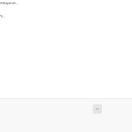
mbayaran...
S...