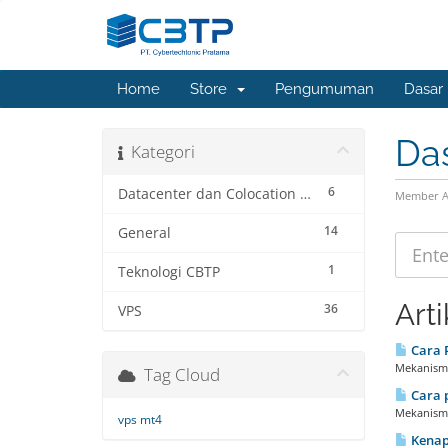
Home
Store
Pengumuman
Dasar
Da
Kategori
6
Datacenter dan Colocation Service
Member A
14
General
1
Teknologi CBTP
Arti
36
VPS
Cara 
Mekanisme
Tag Cloud
Cara 
Mekanisme
vps mt4
Kenap