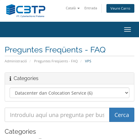
Català
Entrada
Veure Carro
Canv
la
nave
Preguntes Freqüents - FAQ
Administració
Preguntes Freqüents - FAQ
VPS
Categories
Categories