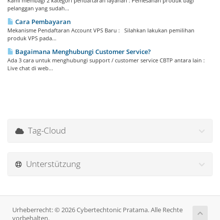
Kami membagi 2 kategori pendaftaran layanan : Pemesanan produk bagi
pelanggan yang sudah...
Cara Pembayaran
Mekanisme Pendaftaran Account VPS Baru : Silahkan lakukan pemilihan
produk VPS pada...
Bagaimana Menghubungi Customer Service?
Ada 3 cara untuk menghubungi support / customer service CBTP antara lain :
Live chat di web...
Tag-Cloud
Unterstützung
Urheberrecht: © 2026 Cybertechtonic Pratama. Alle Rechte
vorbehalten.