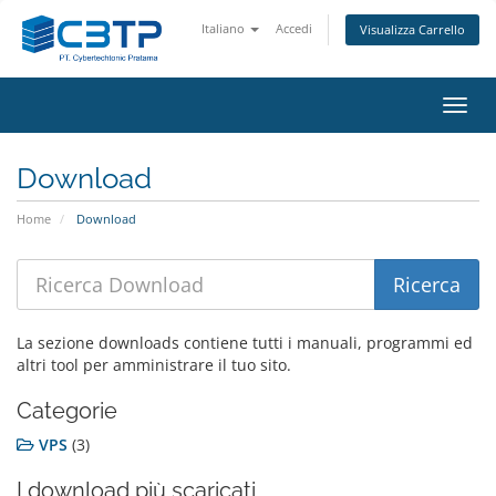
Italiano
Accedi
Visualizza Carrello
Attiv
Navi
Download
Home
Download
La sezione downloads contiene tutti i manuali, programmi ed
altri tool per amministrare il tuo sito.
Categorie
VPS
(3)
I download più scaricati