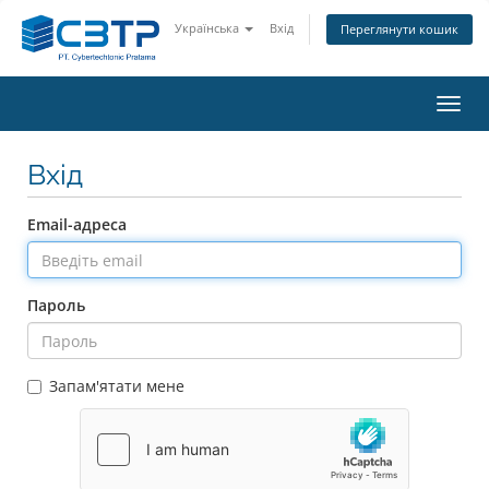
Українська
Вхід
Переглянути кошик
Пере
наві
Вхід
Email-адреса
Пароль
Запам'ятати мене