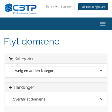
Dansk
Log ind
Vis bestillingskurv
Skift
navig
Flyt domæne
Kategorier
Handlinger