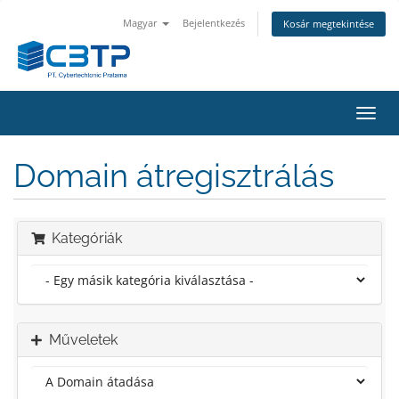
Magyar
Bejelentkezés
Kosár megtekintése
Váltá
a
navig
Domain átregisztrálás
Kategóriák
Műveletek