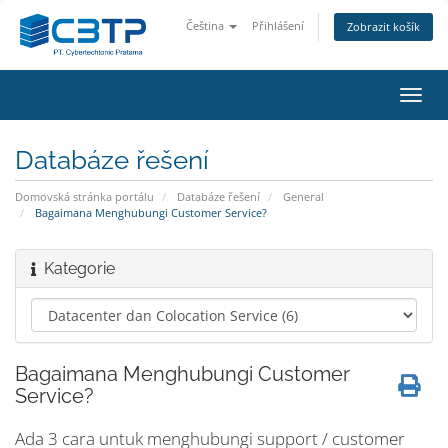
Čeština
Přihlášení
Zobrazit košík
Přep
navig
Databáze řešení
Domovská stránka portálu
Databáze řešení
General
Bagaimana Menghubungi Customer Service?
Kategorie
Bagaimana Menghubungi Customer
Service?
Ada 3 cara untuk menghubungi support / customer