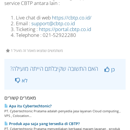
service CBTP antara lain :
Live chat di web
https://cbtp.co.id/
Email :
support@cbtp.co.id
Ticketing :
https://portal.cbtp.co.id
Telephone : 021-52922280
1 משתמשים שמצאו מאמר זה מועיל
?האם התשובה שקיבלתם הייתה מועילה
כן
לא
מאמרים קשורים
Apa itu Cybertechtonic?
PT. Cybertechtonic Pratama adalah penyedia jasa layanan Cloud computing ,
VPS , Colocation...
Produk apa saja yang tersedia di CBTP?
PT. Cybertechtonic Pratama menyediakan berbagai macam layanan , produk