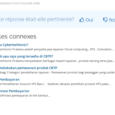
isateurs l'ont trouvée utile
te réponse était-elle pertinente?
Oui
No
cles connexes
u Cybertechtonic?
echtonic Pratama adalah penyedia jasa layanan Cloud computing , VPS , Colocation...
 apa saja yang tersedia di CBTP?
techtonic Pratama menyediakan berbagai macam layanan , produk barang serta jasa...
melakukan pemesanan produk CBTP
agi 2 kategori pendaftaran layanan : Pemesanan produk bagi pelanggan yang sudah.
Pembayaran
 Pendaftaran Account VPS Baru : Silahkan lakukan pemilihan produk VPS pada...
rmasi Pembayaran
firmasi pembayaran di link berikut...