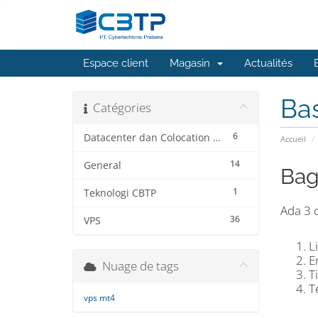
Espace client
Magasin
Actualités
Ba
Catégories
6
Datacenter dan Colocation Service
Accueil
14
General
Bag
1
Teknologi CBTP
Ada 3 
36
VPS
L
E
Nuage de tags
T
T
vps mt4