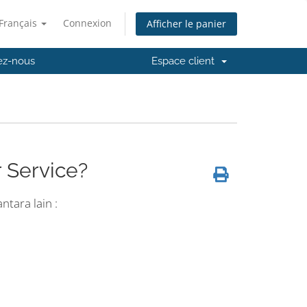
Français
Connexion
Afficher le panier
ez-nous
Espace client
Service?
tara lain :