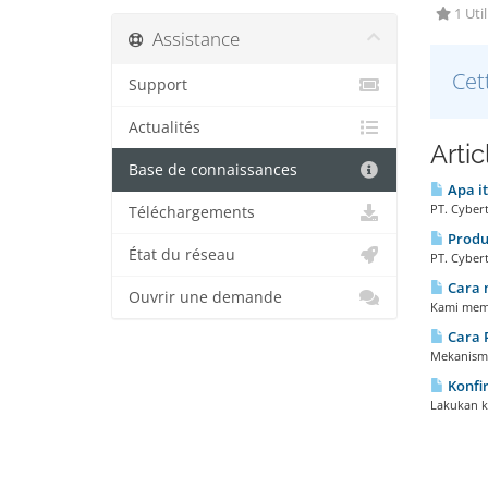
1 Util
Assistance
Cet
Support
Actualités
Arti
Base de connaissances
Apa it
PT. Cybert
Téléchargements
Produk
État du réseau
PT. Cyber
Cara 
Ouvrir une demande
Kami memb
Cara 
Mekanisme
Konfi
Lakukan ko