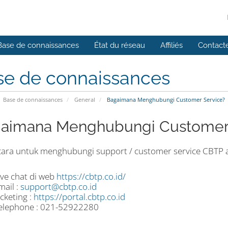
Base de connaissances
État du réseau
Affiliés
Contact
se de connaissances
Base de connaissances
General
Bagaimana Menghubungi Customer Service?
aimana Menghubungi Customer 
cara untuk menghubungi support / customer service CBTP an
ive chat di web
https://cbtp.co.id/
mail :
support@cbtp.co.id
icketing :
https://portal.cbtp.co.id
elephone : 021-52922280