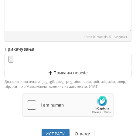
lines: 0 words: 0
зачуван
Прикачувања
Прикачи повеќе
Дозволени екстензии: .jpg, .gif, .jpeg, .png, .doc, .docx, .pdf, .xls, .xlsx, .bmp,
.zip, .rar, .txt (Максимална големина на датотеката: 64MB)
Откажи