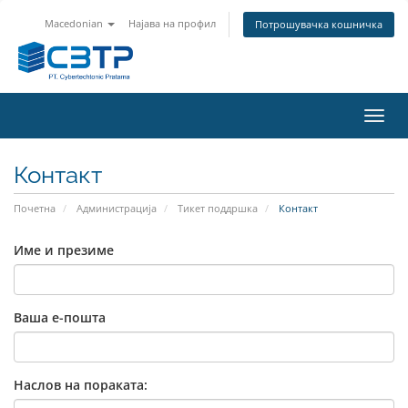
Macedonian
Најава на профил
Потрошувачка кошничка
Вклу
ја
нави
Контакт
Почетна
Администрација
Тикет поддршка
Контакт
Име и презиме
Ваша е-пошта
Наслов на пораката: