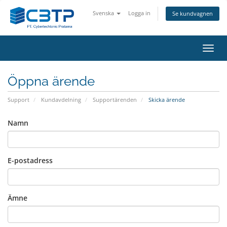
Svenska
Logga in
Se kundvagnen
Växla
navig
Öppna ärende
Support
Kundavdelning
Supportärenden
Skicka ärende
Namn
E-postadress
Ämne