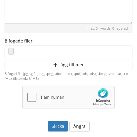
lines: 0 words: 0
sparad
Bifogade filer
Lägg till mer
Bifogad fil: .jpg, .gif, .jpeg, .png, .doc, .docx, .pdf, .xls, .xlsx, .bmp, .zip, .rar, .txt
(Max filstorlek: 64MB)
Ångra