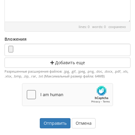
lines: 0 words: 0
сохранено
Вложения
Добавить еще
Разрешенные расширения файлов: .jpg, .gif, .jpeg, .png, .doc, .docx, .pdf, .xls,
.xlsx, .bmp, .zip, .rar, .txt (Максимальный размер файла: 64MB)
Отмена