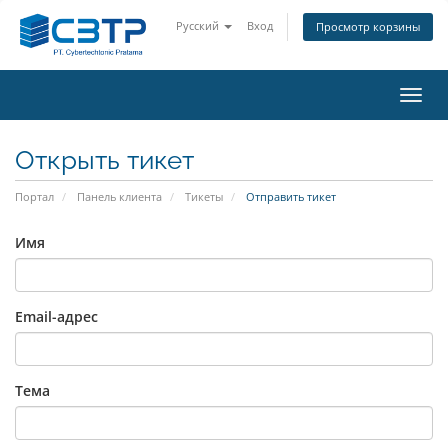
Русский
Вход
Просмотр корзины
Пере
нави
Открыть тикет
Портал
Панель клиента
Тикеты
Отправить тикет
Имя
Email-адрес
Тема