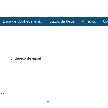
Base de Conhecimento
Status da Rede
Afiliados
Co
et
Endereço de email
ade