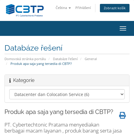
Čeština
Přihlášení
Zobrazit košík
Přep
navig
Databáze řešení
Domovská stránka portálu
Databáze řešení
General
Produk apa saja yang tersedia di CBTP?
Kategorie
Produk apa saja yang tersedia di CBTP?
PT. Cybertechtonic Pratama menyediakan
berbagai macam layanan , produk barang serta jasa