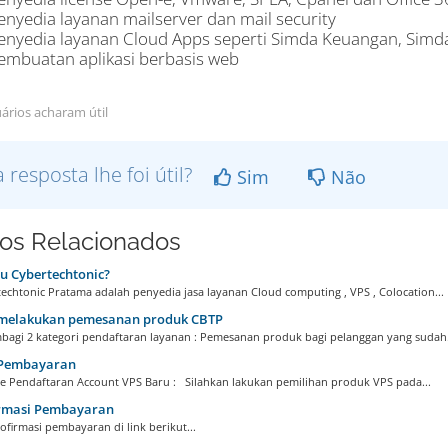
enyedia layanan mailserver dan mail security
enyedia layanan Cloud Apps seperti Simda Keuangan, Simda
embuatan aplikasi berbasis web
ários acharam útil
a resposta lhe foi útil?
Sim
Não
gos Relacionados
u Cybertechtonic?
echtonic Pratama adalah penyedia jasa layanan Cloud computing , VPS , Colocation...
melakukan pemesanan produk CBTP
agi 2 kategori pendaftaran layanan : Pemesanan produk bagi pelanggan yang sudah.
Pembayaran
 Pendaftaran Account VPS Baru : Silahkan lakukan pemilihan produk VPS pada...
rmasi Pembayaran
firmasi pembayaran di link berikut...