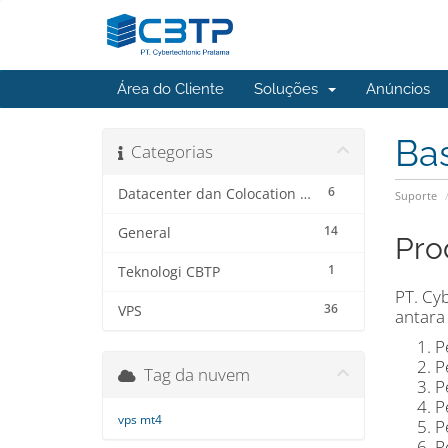
Área do Cliente
Soluções
Anúncios
Ba
Categorias
6
Datacenter dan Colocation Service
Suporte
14
General
Pro
1
Teknologi CBTP
PT. Cy
36
VPS
antara 
P
P
Tag da nuvem
P
P
vps mt4
P
P