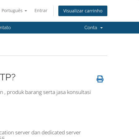
Português
Entrar
Visualizar carrinho
ntato
Conta
BTP?
, produk barang serta jasa konsultasi
ocation server dan dedicated server
65