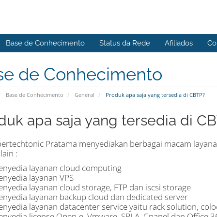
Base de Conhecimento
Status da Rede
Afiliados
Co
se de Conhecimento
Base de Conhecimento
General
Produk apa saja yang tersedia di CBTP?
duk apa saja yang tersedia di C
bertechtonic Pratama menyediakan berbagai macam layanan 
lain :
enyedia layanan cloud computing
enyedia layanan VPS
enyedia layanan cloud storage, FTP dan iscsi storage
enyedia layanan backup cloud dan dedicated server
enyedia layanan datacenter service yaitu rack solution, col
enyedia license Open-e, Vmware, SPLA, Cpanel dan Office 3