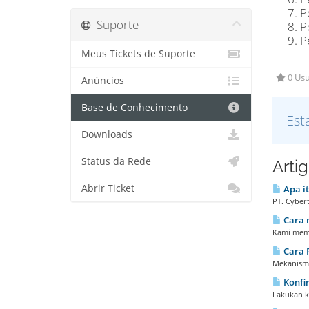
P
Suporte
P
P
Meus Tickets de Suporte
0 Usu
Anúncios
Base de Conhecimento
Est
Downloads
Status da Rede
Arti
Abrir Ticket
Apa it
PT. Cybert
Cara 
Kami memb
Cara 
Mekanisme
Konfi
Lakukan ko