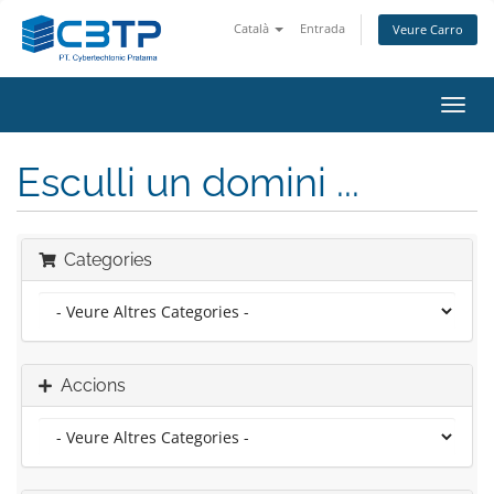
Català
Entrada
Veure Carro
Canv
la
nave
Esculli un domini ...
Categories
Accions