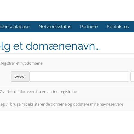
idensdatabase
Netværksstatus
Partnere
Kontakt os
lg et domænenavn…
Registrer et nyt domæne
www.
Overfør dit domæne fra en anden registrator
Jeg vil bruge mit eksisterende domæne og opdatere mine navneservere