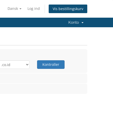
Dansk
Log ind
Vis bestillingskurv
Konto
Kontroller