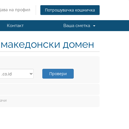
јава на профил
Потрошувачка кошничка
Контакт
Ваша сметка
н македонски домен
Провери
вачи