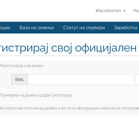
Macedonian
На
оции
База на знаења
Статус на сервери
Заработка
гистрирај свој официјале
Регистрирај нов домен
Ввв.
Трансфер на домен од друг регистрар
Ќе користам постоечки домен и ќе ги конфигурирам именските опслужу