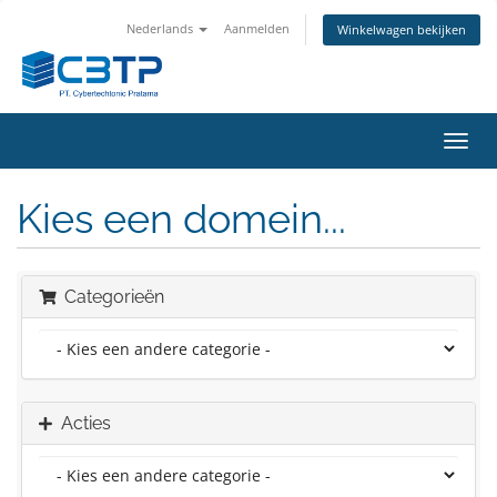
Nederlands
Aanmelden
Winkelwagen bekijken
Navig
in-/u
Kies een domein...
Categorieën
Acties