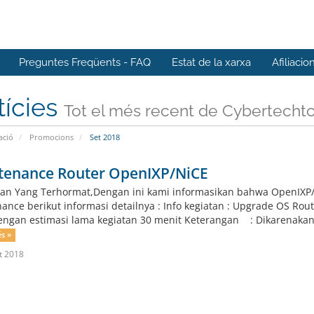
Preguntes Freqüents - FAQ
Estat de la xarxa
Afiliacio
tícies
Tot el més recent de Cybertecht
ació
Promocions
Set 2018
tenance Router OpenIXP/NiCE
an Yang Terhormat,Dengan ini kami informasikan bahwa OpenIXP/
ance berikut informasi detailnya : Info kegiatan : Upgrade OS 
engan estimasi lama kegiatan 30 menit Keterangan : Dikarenakan C
és »
t 2018