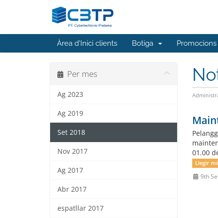
Àrea d'Inici clients
Botiga
Promocions
No
Per mes
Ag 2023
Administr
Ag 2019
Main
Set 2018
Pelangg
mainten
Nov 2017
01.00 d
Llegir m
Ag 2017
9th Se
Abr 2017
espatllar 2017