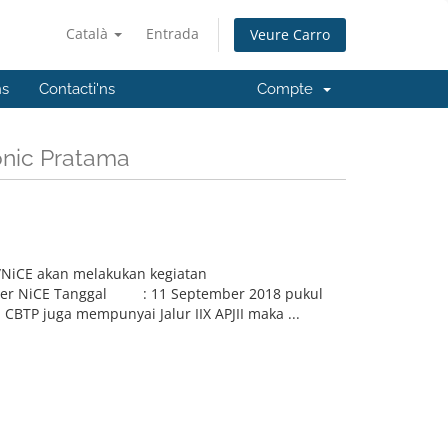
Català
Entrada
Veure Carro
ns
Contacti'ns
Compte
onic Pratama
NiCE akan melakukan kegiatan
Router NiCE Tanggal : 11 September 2018 pukul
BTP juga mempunyai Jalur IIX APJII maka ...