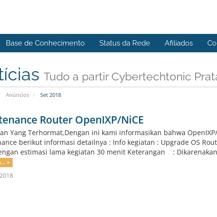
Base de Conhecimento
Status da Rede
Afiliados
Co
tícias
Tudo a partir Cybertechtonic Pra
Anúncios
Set 2018
tenance Router OpenIXP/NiCE
an Yang Terhormat,Dengan ini kami informasikan bahwa OpenIXP/
ance berikut informasi detailnya : Info kegiatan : Upgrade OS 
engan estimasi lama kegiatan 30 menit Keterangan : Dikarenakan C
... »
 2018