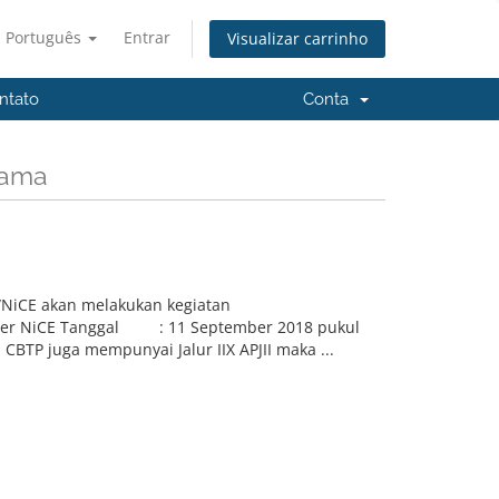
Português
Entrar
Visualizar carrinho
ntato
Conta
tama
NiCE akan melakukan kegiatan
Router NiCE Tanggal : 11 September 2018 pukul
BTP juga mempunyai Jalur IIX APJII maka ...