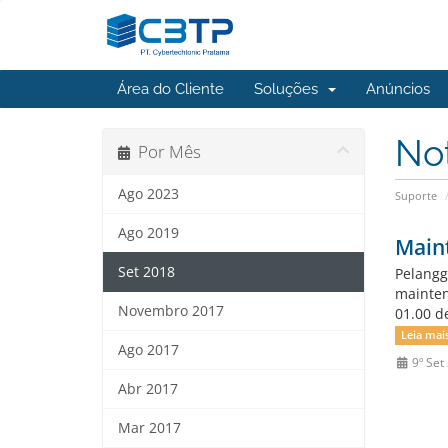
Área do Cliente
Soluções
Anúncios
No
Por Mês
Ago 2023
Suporte
Ago 2019
Main
Set 2018
Pelangg
mainten
Novembro 2017
01.00 d
Leia mais
Ago 2017
9º Set
Abr 2017
Mar 2017