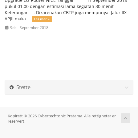
Upgrade OS Router NiCE Tanggal : 11 September 2018
pukul 01.00 dengan estimasi lama kegiatan 30 menit
Keterangan : Dikarenakan CBTP juga mempunyai Jalur IIX
APJII maka ...
Les mer »
9de - September 2018
Støtte
Kopirett © 2026 Cybertechtonic Pratama. Alle rettigheter er
reservert.