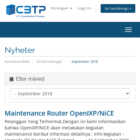
Norwegian
Logg inn
Se handlevogn »
Bytt
navig
Nyheter
Kundeområdet
Driftsmeldinger
- September 2018
Etter måned
Maintenance Router OpenIXP/NiCE
Pelanggan Yang Terhormat,Dengan ini kami informasikan
bahwa OpenIXP/NiCE akan melakukan kegiatan
maintenance berikut informasi detailnya : Info kegiatan :