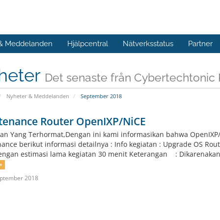
 & Meddelanden
Hjälpcentral
Nätverksstatus
Partner
heter
Det senaste från Cybertechtonic
Nyheter & Meddelanden
September 2018
tenance Router OpenIXP/NiCE
an Yang Terhormat,Dengan ini kami informasikan bahwa OpenIXP/
ance berikut informasi detailnya : Info kegiatan : Upgrade OS 
engan estimasi lama kegiatan 30 menit Keterangan : Dikarenakan C
»
eptember 2018