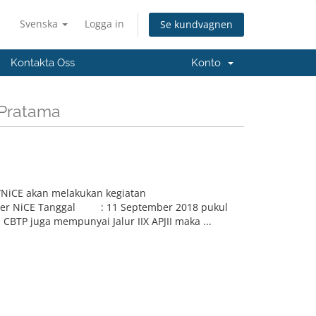
Svenska
Logga in
Se kundvagnen
Kontakta Oss
Konto
 Pratama
NiCE akan melakukan kegiatan
Router NiCE Tanggal : 11 September 2018 pukul
BTP juga mempunyai Jalur IIX APJII maka ...