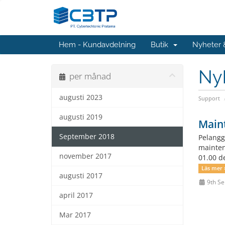
Hem - Kundavdelning
Butik
Nyheter
Ny
per månad
augusti 2023
Support
augusti 2019
Main
September 2018
Pelangg
mainten
november 2017
01.00 d
Läs mer 
augusti 2017
9th S
april 2017
Mar 2017