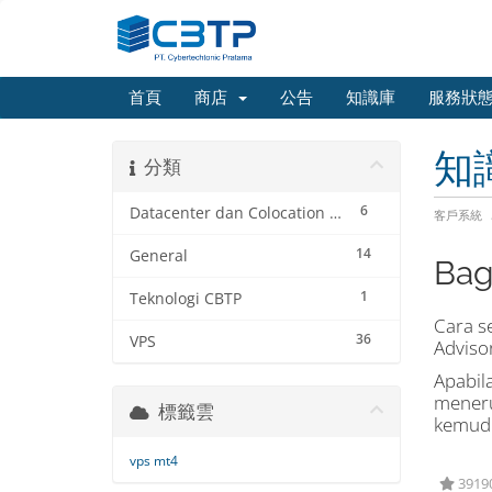
首頁
商店
公告
知識庫
服務狀
知
分類
6
Datacenter dan Colocation Service
客戶系統
14
General
Bag
1
Teknologi CBTP
Cara s
36
VPS
Adviso
Apabil
meneru
標籤雲
kemudi
vps mt4
391