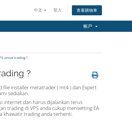
中文
登入
查看購物車
帳戶
PS untuk trading ?
rading ?
ile installer metatrader ( mt4 ) dan Expert
ami sediakan.
 internet dan harus dijalankan terus
gan trading di VPS anda cukup mensetting EA
hawatir trading anda terhenti.