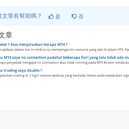
篇文章有幫助嗎？
是
否
文章
ket 1 bisa menjalankan berapa MT4 ?
 aplikasi (dalam hal ini mt4) turut mempengaruhi resource yang ada di dalam VPS. Na
 MT4 saya no connection padahal beberapa hari yang lalu tidak ada m
apa penyebab mengapa no connection atau tidak running pada MT4 Broker melakuka
 trading saya double ?
alankan trading di 2 login remote desktop yang berbeda. Ketika anda melakukan login 