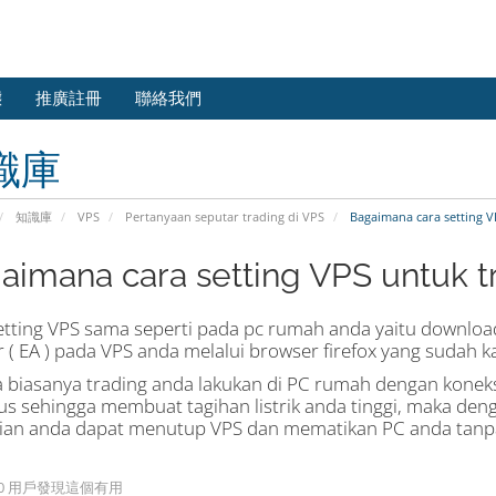
態
推廣註冊
聯絡我們
識庫
知識庫
VPS
Pertanyaan seputar trading di VPS
Bagaimana cara setting V
aimana cara setting VPS untuk t
etting VPS sama seperti pada pc rumah anda yaitu download f
r ( EA ) pada VPS anda melalui browser firefox yang sudah k
a biasanya trading anda lakukan di PC rumah dengan koneksi
s sehingga membuat tagihan listrik anda tinggi, maka den
an anda dapat menutup VPS dan mematikan PC anda tanpa k
90 用戶發現這個有用