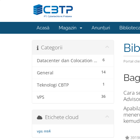
Acasă
Magazin
Anunțuri
Bibliotec
Bib
Categorii
6
Datacenter dan Colocation Service
Portal clie
14
General
Bag
1
Teknologi CBTP
Cara s
36
VPS
Adviso
Apabil
meneru
Etichete cloud
kemudi
vps mt4
39190 