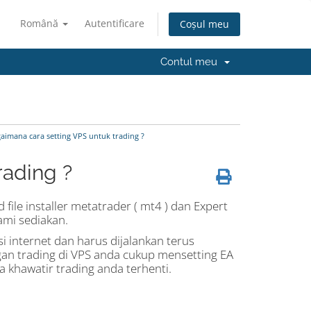
Română
Autentificare
Coșul meu
Contul meu
aimana cara setting VPS untuk trading ?
rading ?
ile installer metatrader ( mt4 ) dan Expert
ami sediakan.
 internet dan harus dijalankan terus
gan trading di VPS anda cukup mensetting EA
hawatir trading anda terhenti.