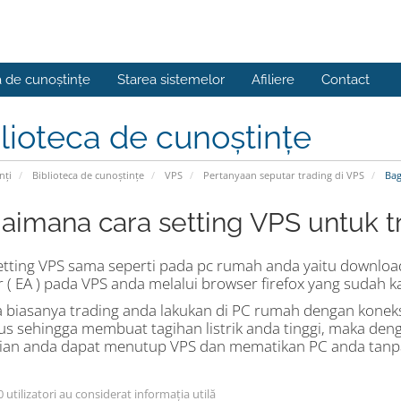
a de cunoștințe
Starea sistemelor
Afiliere
Contact
lioteca de cunoștințe
nți
Biblioteca de cunoștințe
VPS
Pertanyaan seputar trading di VPS
Bag
aimana cara setting VPS untuk t
etting VPS sama seperti pada pc rumah anda yaitu download f
r ( EA ) pada VPS anda melalui browser firefox yang sudah k
a biasanya trading anda lakukan di PC rumah dengan koneksi
s sehingga membuat tagihan listrik anda tinggi, maka den
an anda dapat menutup VPS dan mematikan PC anda tanpa k
utilizatori au considerat informația utilă