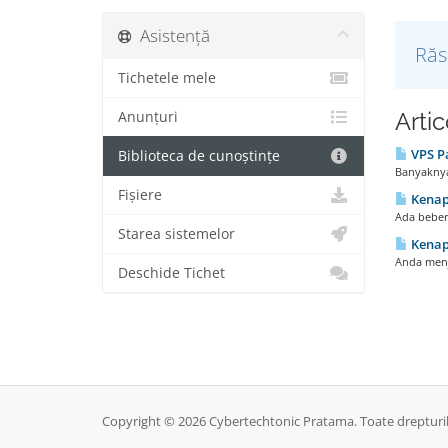
Asistență
Răs
Tichetele mele
Artic
Anunțuri
VPS Pa
Biblioteca de cunoștințe
Banyaknya
Fișiere
Kenapa
Ada beber
Starea sistemelor
Kenapa
Anda menj
Deschide Tichet
Copyright © 2026 Cybertechtonic Pratama. Toate drepturil