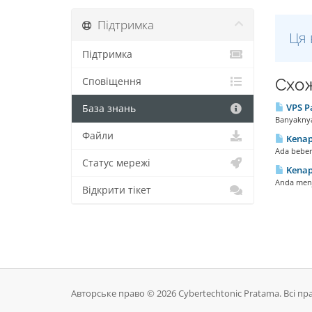
Підтримка
Ця 
Підтримка
Схож
Сповіщення
VPS Pa
База знань
Banyaknya
Файли
Kenapa
Ada beber
Статус мережі
Kenapa
Anda menj
Відкрити тікет
Авторське право © 2026 Cybertechtonic Pratama. Всі пр