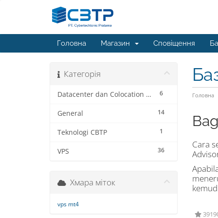
Головна
Магазин
Сповіщення
Ба
Ба
Категорія
6
Datacenter dan Colocation Service
Головна
14
General
Bag
1
Teknologi CBTP
Cara s
36
VPS
Adviso
Apabil
meneru
Хмара міток
kemudi
vps mt4
39190