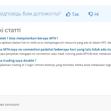
відповідь Вам допомогла?
Так
Ні
і статті
ket 1 bisa menjalankan berapa MT4 ?
 aplikasi (dalam hal ini mt4) turut mempengaruhi resource yang ada di dalam VPS. Na
 MT4 saya no connection padahal beberapa hari yang lalu tidak ada m
apa penyebab mengapa no connection atau tidak running pada MT4 Broker melakuka
 trading saya double ?
alankan trading di 2 login remote desktop yang berbeda. Ketika anda melakukan login 
ава захищені.