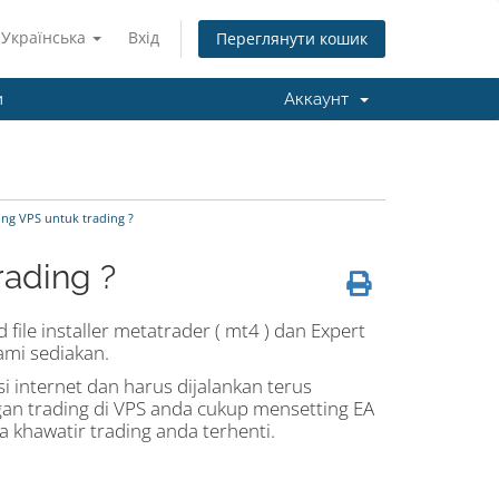
Українська
Вхід
Переглянути кошик
и
Аккаунт
ng VPS untuk trading ?
rading ?
ile installer metatrader ( mt4 ) dan Expert
ami sediakan.
 internet dan harus dijalankan terus
gan trading di VPS anda cukup mensetting EA
hawatir trading anda terhenti.