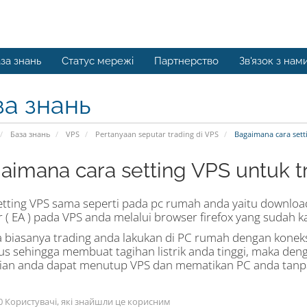
за знань
Статус мережі
Партнерство
Зв'язок з нам
за знань
База знань
VPS
Pertanyaan seputar trading di VPS
Bagaimana cara setti
aimana cara setting VPS untuk t
etting VPS sama seperti pada pc rumah anda yaitu download f
r ( EA ) pada VPS anda melalui browser firefox yang sudah k
a biasanya trading anda lakukan di PC rumah dengan koneksi
s sehingga membuat tagihan listrik anda tinggi, maka den
an anda dapat menutup VPS dan mematikan PC anda tanpa k
 Користувачі, які знайшли це корисним