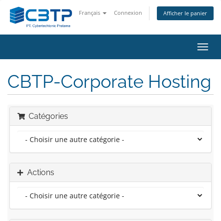
Français
Connexion
Afficher le panier
Bascu
la
navig
CBTP-Corporate Hosting
Catégories
Actions