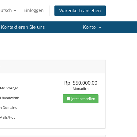
eutsch
Einloggen
Warenkorb ansehen
Kontaktieren Sie uns
Konto
r
Rp. 550.000,00
Me Storage
Monatlich
d Bandwidth
Jetzt bestellen
on Domains
 Mails/Hour