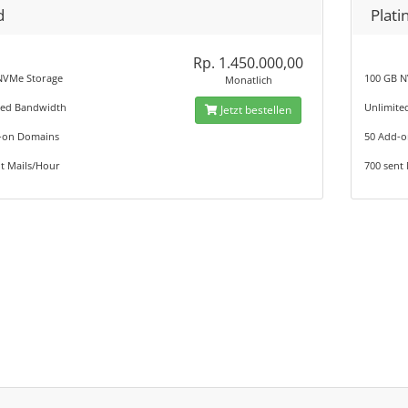
d
Plat
Rp. 1.450.000,00
NVMe Storage
100 GB N
Monatlich
ted Bandwidth
Unlimite
Jetzt bestellen
-on Domains
50 Add-
t Mails/Hour
700 sent