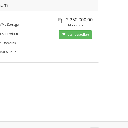
inum
Rp. 2.250.000,00
VMe Storage
Monatlich
d Bandwidth
Jetzt bestellen
on Domains
 Mails/Hour