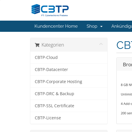
Kundencenter Home
Shop
Ankündig
CB
Kategorien
CBTP-Cloud
Bro
CBTP-Datacenter
CBTP-Corporate Hosting
8 GB N
CBTP-DRC & Backup
Unlimi
4 Add-
CBTP-SSL Certificate
200 sen
CBTP-License