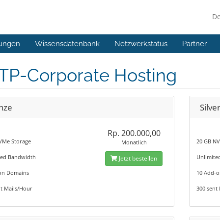
D
ungen
Wissensdatenbank
Netzwerkstatus
Partner
TP-Corporate Hosting
nze
Silve
Rp. 200.000,00
VMe Storage
20 GB NV
Monatlich
ted Bandwidth
Unlimite
Jetzt bestellen
on Domains
10 Add-
t Mails/Hour
300 sent