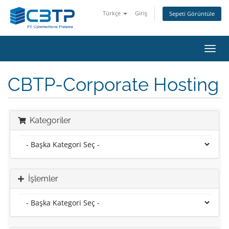
Türkçe
Giriş
Sepeti Görüntüle
Gezi
değiş
CBTP-Corporate Hosting
Kategoriler
İşlemler