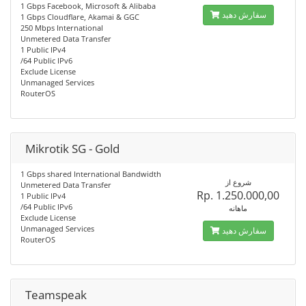
1 Gbps Facebook, Microsoft & Alibaba
سفارش دهید
1 Gbps Cloudflare, Akamai & GGC
250 Mbps International
Unmetered Data Transfer
1 Public IPv4
/64 Public IPv6
Exclude License
Unmanaged Services
RouterOS
Mikrotik SG - Gold
1 Gbps shared International Bandwidth
شروع از
Unmetered Data Transfer
Rp. 1.250.000,00
1 Public IPv4
/64 Public IPv6
ماهانه
Exclude License
Unmanaged Services
سفارش دهید
RouterOS
Teamspeak