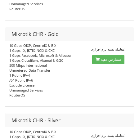
Unmanaged Services
RouterOS
Mikrotik CHR - Gold
10 Gbps OIXP, CentroIX & BIX
معامله بسته نرم افزاری!
1 Gbps IIX, JKTIX, NCIX & CXC
1 Gbps Facebook, Microsoft & Alibaba
سفارش دهید
1 Gbps Cloudflare, Akamai & GGC
500 Mbps International
Unmetered Data Transfer
1 Public IPv4
/64 Public IPv6
Exclude License
Unmanaged Services
RouterOS
Mikrotik CHR - Silver
10 Gbps OIXP, CentroIX & BIX
معامله بسته نرم افزاری!
1 Gbps IIX, JKTIX, NCIX & CXC