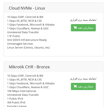
Cloud NVMe - Linux
10 Gbps OIXP, CentroIX & BIX
معامله بسته نرم افزاری!
1 Gbps IIX, JKTIX, NCIX & CXC
1 Gbps Facebook, Microsoft & Alibaba
سفارش دهید
1 Gbps Cloudflare, Akamai & GGC
Unmetered Data Transfer
1 IP Public
Anti DDOS Infrastructure Ready
Unmanaged Services
Linux Server (Centos, Ubuntu, etc)
Mikrotik CHR - Bronze
10 Gbps OIXP, CentroIX & BIX
معامله بسته نرم افزاری!
1 Gbps IIX, JKTIX, NCIX & CXC
1 Gbps Facebook, Microsoft & Alibaba
سفارش دهید
1 Gbps Cloudflare, Akamai & GGC
100 Mbps International
Unmetered Data Transfer
1 Public IPv4
/64 Public IPv6
Exclude License