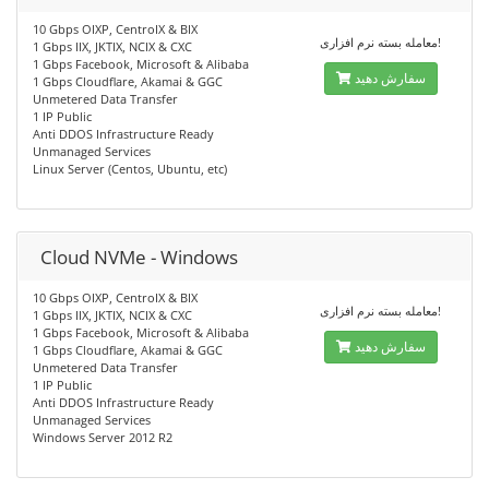
10 Gbps OIXP, CentroIX & BIX
معامله بسته نرم افزاری!
1 Gbps IIX, JKTIX, NCIX & CXC
1 Gbps Facebook, Microsoft & Alibaba
سفارش دهید
1 Gbps Cloudflare, Akamai & GGC
Unmetered Data Transfer
1 IP Public
Anti DDOS Infrastructure Ready
Unmanaged Services
Linux Server (Centos, Ubuntu, etc)
Cloud NVMe - Windows
10 Gbps OIXP, CentroIX & BIX
معامله بسته نرم افزاری!
1 Gbps IIX, JKTIX, NCIX & CXC
1 Gbps Facebook, Microsoft & Alibaba
سفارش دهید
1 Gbps Cloudflare, Akamai & GGC
Unmetered Data Transfer
1 IP Public
Anti DDOS Infrastructure Ready
Unmanaged Services
Windows Server 2012 R2