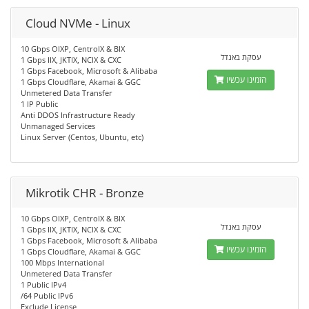
Cloud NVMe - Linux
10 Gbps OIXP, CentroIX & BIX
עסקת באנדל
1 Gbps IIX, JKTIX, NCIX & CXC
1 Gbps Facebook, Microsoft & Alibaba
הזמינו עכשיו
1 Gbps Cloudflare, Akamai & GGC
Unmetered Data Transfer
1 IP Public
Anti DDOS Infrastructure Ready
Unmanaged Services
Linux Server (Centos, Ubuntu, etc)
Mikrotik CHR - Bronze
10 Gbps OIXP, CentroIX & BIX
עסקת באנדל
1 Gbps IIX, JKTIX, NCIX & CXC
1 Gbps Facebook, Microsoft & Alibaba
הזמינו עכשיו
1 Gbps Cloudflare, Akamai & GGC
100 Mbps International
Unmetered Data Transfer
1 Public IPv4
/64 Public IPv6
Exclude License