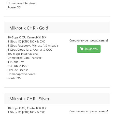
Unmanaged Services
RouterOS
Mikrotik CHR - Gold
10 Gbps OIXP, CentroIX & BIX
Специальное предложение!
1 Gbps IIX, JKTIX, NCIX & CXC
1 Gbps Facebook, Microsoft & Alibaba
Заказать
1 Gbps Cloudflare, Akamai & GGC
500 Mbps International
Unmetered Data Transfer
1 Public IPv4
/64 Public IPv6
Exclude License
Unmanaged Services
RouterOS
Mikrotik CHR - Silver
10 Gbps OIXP, CentroIX & BIX
Специальное предложение!
1 Gbps IIX, JKTIX, NCIX & CXC