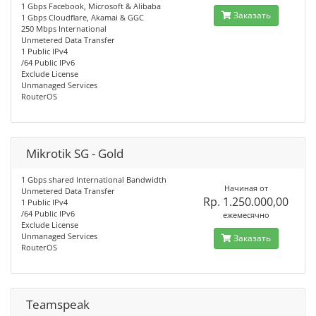
1 Gbps Facebook, Microsoft & Alibaba
Заказать
1 Gbps Cloudflare, Akamai & GGC
250 Mbps International
Unmetered Data Transfer
1 Public IPv4
/64 Public IPv6
Exclude License
Unmanaged Services
RouterOS
Mikrotik SG - Gold
1 Gbps shared International Bandwidth
Начиная от
Unmetered Data Transfer
Rp. 1.250.000,00
1 Public IPv4
/64 Public IPv6
ежемесячно
Exclude License
Unmanaged Services
Заказать
RouterOS
Teamspeak