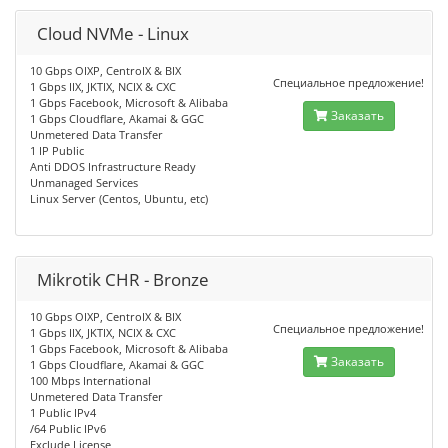
Cloud NVMe - Linux
10 Gbps OIXP, CentroIX & BIX
Специальное предложение!
1 Gbps IIX, JKTIX, NCIX & CXC
1 Gbps Facebook, Microsoft & Alibaba
Заказать
1 Gbps Cloudflare, Akamai & GGC
Unmetered Data Transfer
1 IP Public
Anti DDOS Infrastructure Ready
Unmanaged Services
Linux Server (Centos, Ubuntu, etc)
Mikrotik CHR - Bronze
10 Gbps OIXP, CentroIX & BIX
Специальное предложение!
1 Gbps IIX, JKTIX, NCIX & CXC
1 Gbps Facebook, Microsoft & Alibaba
Заказать
1 Gbps Cloudflare, Akamai & GGC
100 Mbps International
Unmetered Data Transfer
1 Public IPv4
/64 Public IPv6
Exclude License