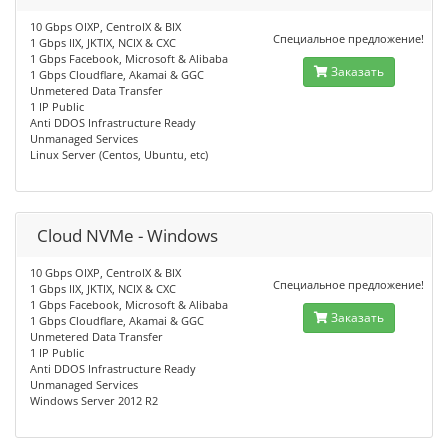
10 Gbps OIXP, CentroIX & BIX
Специальное предложение!
1 Gbps IIX, JKTIX, NCIX & CXC
1 Gbps Facebook, Microsoft & Alibaba
Заказать
1 Gbps Cloudflare, Akamai & GGC
Unmetered Data Transfer
1 IP Public
Anti DDOS Infrastructure Ready
Unmanaged Services
Linux Server (Centos, Ubuntu, etc)
Cloud NVMe - Windows
10 Gbps OIXP, CentroIX & BIX
Специальное предложение!
1 Gbps IIX, JKTIX, NCIX & CXC
1 Gbps Facebook, Microsoft & Alibaba
Заказать
1 Gbps Cloudflare, Akamai & GGC
Unmetered Data Transfer
1 IP Public
Anti DDOS Infrastructure Ready
Unmanaged Services
Windows Server 2012 R2