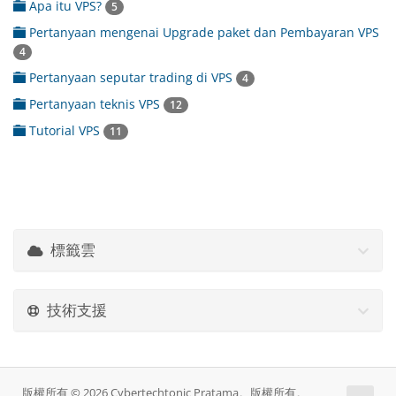
Apa itu VPS?
5
Pertanyaan mengenai Upgrade paket dan Pembayaran VPS
4
Pertanyaan seputar trading di VPS
4
Pertanyaan teknis VPS
12
Tutorial VPS
11
標籤雲
技術支援
版權所有 © 2026 Cybertechtonic Pratama。版權所有。