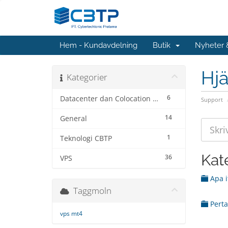
Hem - Kundavdelning
Butik
Nyheter
Hjä
Kategorier
6
Datacenter dan Colocation Service
Support
14
General
1
Teknologi CBTP
Kat
36
VPS
Apa i
Taggmoln
Perta
vps mt4