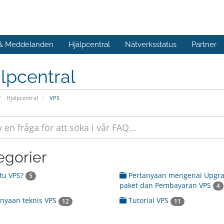
 & Meddelanden
Hjälpcentral
Nätverksstatus
Partner
lpcentral
Hjälpcentral
VPS
egorier
tu VPS?
Pertanyaan mengenai Upgr
5
paket dan Pembayaran VPS
4
nyaan teknis VPS
Tutorial VPS
12
11