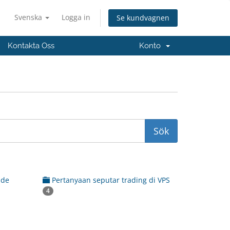
Svenska
Logga in
Se kundvagnen
Kontakta Oss
Konto
ade
Pertanyaan seputar trading di VPS
4