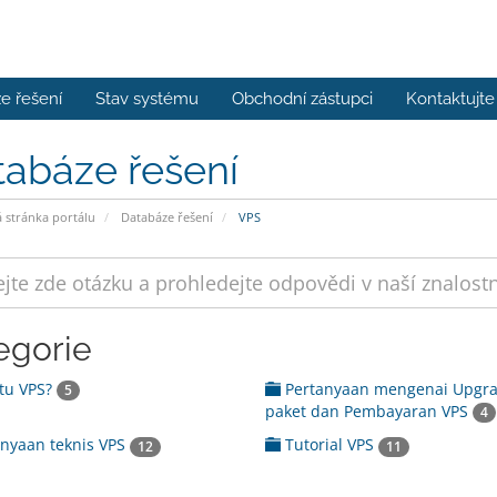
e řešení
Stav systému
Obchodní zástupci
Kontaktujte
tabáze řešení
stránka portálu
Databáze řešení
VPS
egorie
tu VPS?
Pertanyaan mengenai Upgr
5
paket dan Pembayaran VPS
4
nyaan teknis VPS
Tutorial VPS
12
11