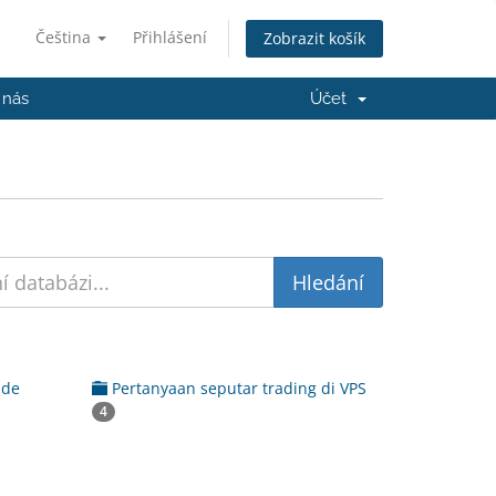
Čeština
Přihlášení
Zobrazit košík
 nás
Účet
ade
Pertanyaan seputar trading di VPS
4