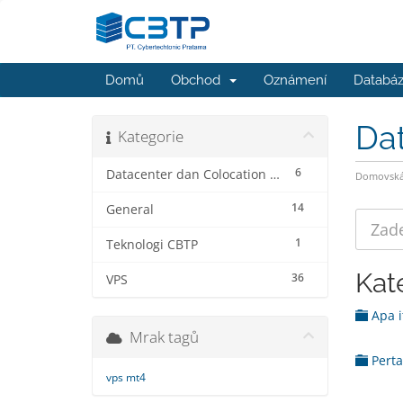
Domů
Obchod
Oznámení
Databáz
Da
Kategorie
6
Datacenter dan Colocation Service
Domovská 
14
General
1
Teknologi CBTP
Kat
36
VPS
Apa i
Mrak tagů
Perta
vps mt4