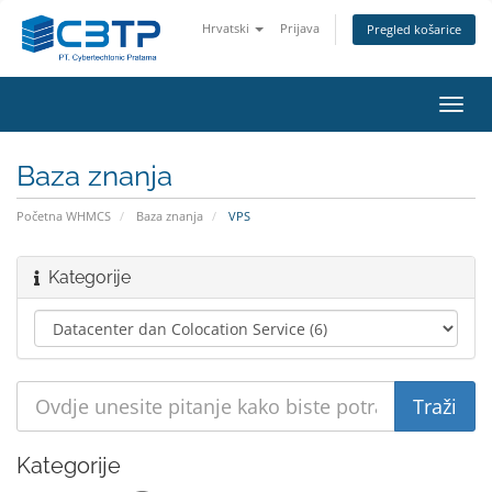
Hrvatski
Prijava
Pregled košarice
Preba
navig
Baza znanja
Početna WHMCS
Baza znanja
VPS
Kategorije
Kategorije