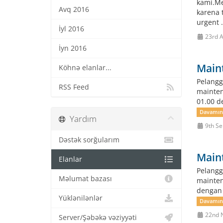
kami.Me
Avq 2016
karena 
urgent .
İyl 2016
23rd 
İyn 2016
Main
Köhnə elanlar...
Pelangg
RSS Feed
mainten
01.00 d
Davamını
Yardım
9th Se
Dəstək sorğularım
Main
Elanlar
Pelangg
Məlumat bazası
mainten
dengan 
Yüklənilənlər
Davamını
22nd 
Server/Şəbəkə vəziyyəti