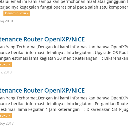
lalui email ini kami sampaikan permohonan maaf atas gangguan l
terjadinya kegagalan fungsi operasional pada salah satu komponen d
..
Davamını oxu »
Avq 2019
tenance Router OpenIXP/NiCE
an Yang Terhormat,Dengan ini kami informasikan bahwa OpenIXP/
ance berikut informasi detailnya : Info kegiatan : Upgrade OS 
engan estimasi lama kegiatan 30 menit Keterangan : Dikarenakan C
 oxu »
nt 2018
tenance Router OpenIXP/NiCE
an Yang Terhormat,Dengan ini kami informasikan bahwa OpenIXP/
ance berikut informasi detailnya : Info kegiatan : Pergantian 
estimasi lama kegiatan 1 Jam Keterangan : Dikarenakan CBTP juga 
 oxu »
Noy 2017