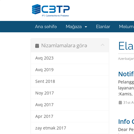
Ana səhifə
Mağaza
Elanlar
Məluma
Ela
Nizamlamalara görə
Avq 2023
Azerbaija
Avq 2019
Notif
Sent 2018
Pelangg
layanan
Noy 2017
:Kamis,
31st A
Avq 2017
Apr 2017
Info 
zay etmək 2017
Dear Pe