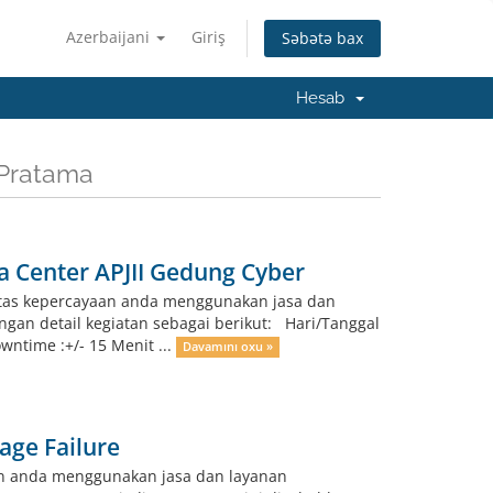
Azerbaijani
Giriş
Səbətə bax
Hesab
 Pratama
a Center APJII Gedung Cyber
atas kepercayaan anda menggunakan jasa dan
ngan detail kegiatan sebagai berikut: Hari/Tanggal
wntime :+/- 15 Menit ...
Davamını oxu »
age Failure
an anda menggunakan jasa dan layanan