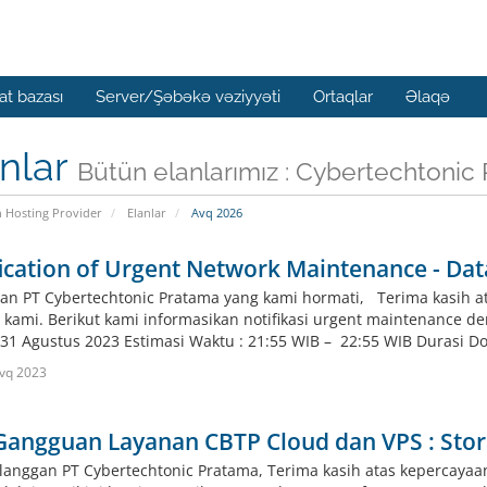
t bazası
Server/Şəbəkə vəziyyəti
Ortaqlar
Əlaqə
nlar
Bütün elanlarımız : Cybertechtonic
n Hosting Provider
Elanlar
Avq 2026
ication of Urgent Network Maintenance - Dat
an PT Cybertechtonic Pratama yang kami hormati, Terima kasih 
 kami. Berikut kami informasikan notifikasi urgent maintenance de
 31 Agustus 2023 Estimasi Waktu : 21:55 WIB – 22:55 WIB Durasi Do
vq 2023
Gangguan Layanan CBTP Cloud dan VPS : Stor
langgan PT Cybertechtonic Pratama, Terima kasih atas kepercaya