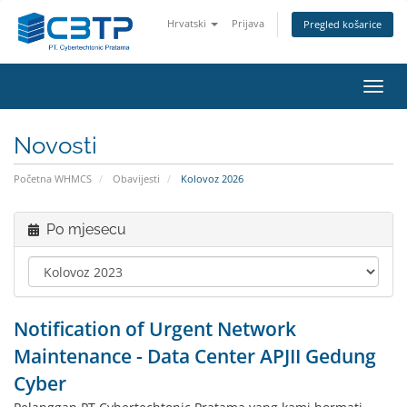
Hrvatski
Prijava
Pregled košarice
Preba
navig
Novosti
Početna WHMCS
Obavijesti
Kolovoz 2026
Po mjesecu
Notification of Urgent Network
Maintenance - Data Center APJII Gedung
Cyber