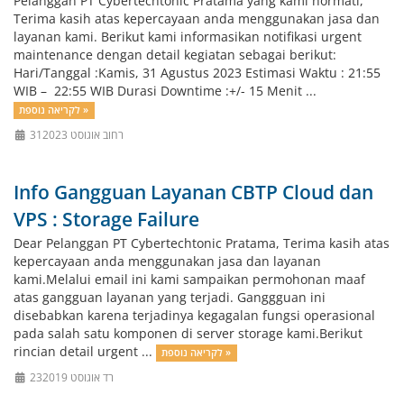
Pelanggan PT Cybertechtonic Pratama yang kami hormati,
Terima kasih atas kepercayaan anda menggunakan jasa dan
layanan kami. Berikut kami informasikan notifikasi urgent
maintenance dengan detail kegiatan sebagai berikut:
Hari/Tanggal :Kamis, 31 Agustus 2023 Estimasi Waktu : 21:55
WIB – 22:55 WIB Durasi Downtime :+/- 15 Menit ...
לקריאה נוספת »
31רחוב אוגוסט 2023
Info Gangguan Layanan CBTP Cloud dan
VPS : Storage Failure
Dear Pelanggan PT Cybertechtonic Pratama, Terima kasih atas
kepercayaan anda menggunakan jasa dan layanan
kami.Melalui email ini kami sampaikan permohonan maaf
atas gangguan layanan yang terjadi. Ganggguan ini
disebabkan karena terjadinya kegagalan fungsi operasional
pada salah satu komponen di server storage kami.Berikut
rincian detail urgent ...
לקריאה נוספת »
23רד אוגוסט 2019