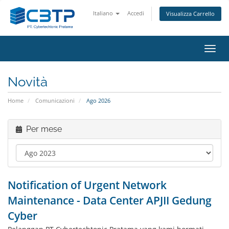
Italiano
Accedi
Visualizza Carrello
Attiv
Navi
Novità
Home
Comunicazioni
Ago 2026
Per mese
Notification of Urgent Network
Maintenance - Data Center APJII Gedung
Cyber