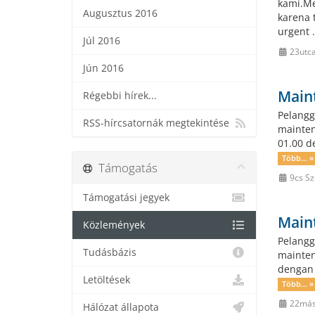
kami.Me
Augusztus 2016
karena 
urgent .
Júl 2016
23utca
Jún 2016
Main
Régebbi hírek...
Pelangg
RSS-hírcsatornák megtekintése
mainten
01.00 d
Több... »
Támogatás
9cs Sz
Támogatási jegyek
Main
Közlemények
Pelangg
Tudásbázis
mainten
dengan 
Letöltések
Több... »
22más
Hálózat állapota