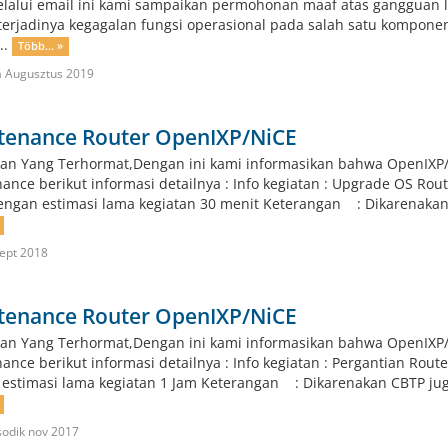
lalui email ini kami sampaikan permohonan maaf atas gangguan l
terjadinya kegagalan fungsi operasional pada salah satu komponen d
..
Több... »
 Augusztus 2019
tenance Router OpenIXP/NiCE
an Yang Terhormat,Dengan ini kami informasikan bahwa OpenIXP/
ance berikut informasi detailnya : Info kegiatan : Upgrade OS 
engan estimasi lama kegiatan 30 menit Keterangan : Dikarenakan C
ept 2018
tenance Router OpenIXP/NiCE
an Yang Terhormat,Dengan ini kami informasikan bahwa OpenIXP/
ance berikut informasi detailnya : Info kegiatan : Pergantian 
estimasi lama kegiatan 1 Jam Keterangan : Dikarenakan CBTP juga 
odik nov 2017