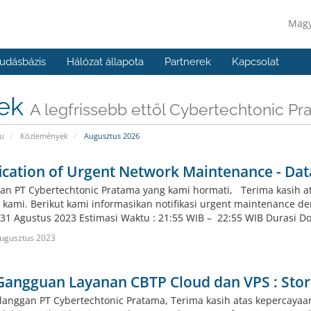
Mag
udásbázis
Hálózat állapota
Partnerek
Kapcsolat
rek
A legfrissebb ettől Cybertechtonic P
u
Közlemények
Augusztus 2026
ication of Urgent Network Maintenance - Dat
an PT Cybertechtonic Pratama yang kami hormati, Terima kasih 
 kami. Berikut kami informasikan notifikasi urgent maintenance de
 31 Agustus 2023 Estimasi Waktu : 21:55 WIB – 22:55 WIB Durasi Do
ugusztus 2023
Gangguan Layanan CBTP Cloud dan VPS : Stor
langgan PT Cybertechtonic Pratama, Terima kasih atas kepercaya