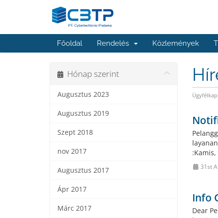
Főoldal
Rendelés
Közlemények
T
Hí
Hónap szerint
Augusztus 2023
Ügyfélkap
Augusztus 2019
Notif
Szept 2018
Pelangg
layanan
nov 2017
:Kamis,
31st A
Augusztus 2017
Ápr 2017
Info 
Márc 2017
Dear Pe