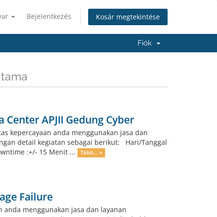
yar
Bejelentkezés
Kosár megtekintése
Fiók
ratama
a Center APJII Gedung Cyber
atas kepercayaan anda menggunakan jasa dan
ngan detail kegiatan sebagai berikut: Hari/Tanggal
wntime :+/- 15 Menit ...
Több... »
age Failure
an anda menggunakan jasa dan layanan